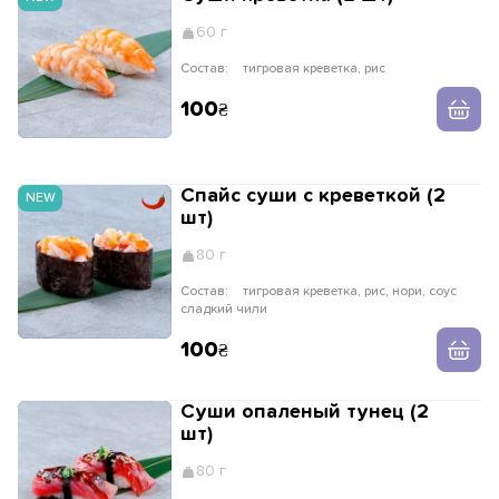
60 г
Состав:
тигровая креветка, рис
100
Спайс суши с креветкой (2
NEW
шт)
80 г
Состав:
тигровая креветка, рис, нори, соус
сладкий чили
100
Суши опаленый тунец (2
шт)
80 г