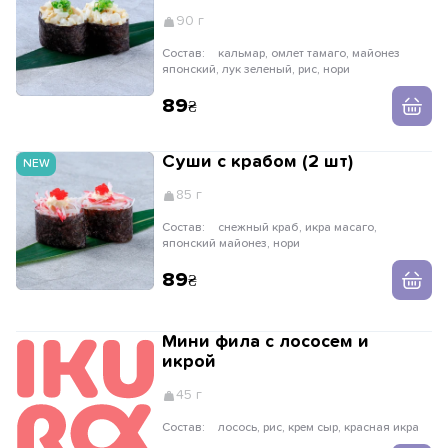
90 г
Состав:
кальмар, омлет тамаго, майонез
японский, лук зеленый, рис, нори
89
Суши с крабом (2 шт)
NEW
85 г
Состав:
cнежный краб, икра масаго,
японский майонез, нори
89
Мини фила с лососем и
икрой
45 г
Состав:
лосось, рис, крем сыр, красная икра