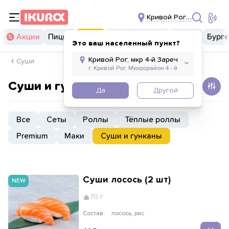
Кривой Рог, мкр 4-й За
Акции
Пицца
Суши
Суши бургеры
Комбо
Бург
Это ваш населенный пункт?
Суши
Суши и гунканы
Да
Другой
Все
Сеты
Роллы
Тёплые роллы
Premium
Маки
Суши и гунканы
Суши лосось (2 шт)
NEW
70 г
Состав:
лосось, рис