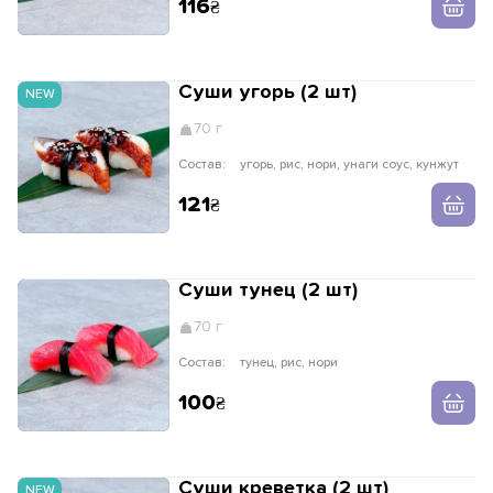
116
Суши угорь (2 шт)
NEW
70 г
Состав:
угорь, рис, нори, унаги соус, кунжут
121
Суши тунец (2 шт)
70 г
Состав:
тунец, рис, нори
100
Суши креветка (2 шт)
NEW