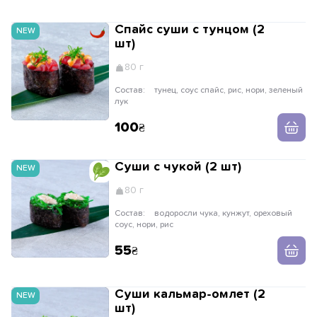
Спайс суши с тунцом (2
NEW
шт)
80 г
Состав:
тунец, соус спайс, рис, нори, зеленый
лук
100
Суши с чукой (2 шт)
NEW
80 г
Состав:
водоросли чука, кунжут, ореховый
соус, нори, рис
55
Суши кальмар-омлет (2
NEW
шт)