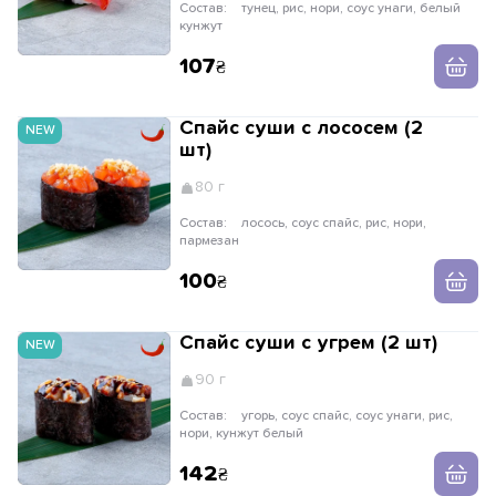
Состав:
тунец, рис, нори, соус унаги, белый
кунжут
107
Спайс суши с лососем (2
NEW
шт)
80 г
Состав:
лосось, соус спайс, рис, нори,
пармезан
100
Спайс суши с угрем (2 шт)
NEW
90 г
Состав:
угорь, соус спайс, соус унаги, рис,
нори, кунжут белый
142