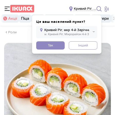
Кривий Ріг, мкр 4-й Зарі
Акції
Піца
Суші
Суші бургери
Комбо
Бургери
Це ваш населений пункт?
Роли
Так
Інший