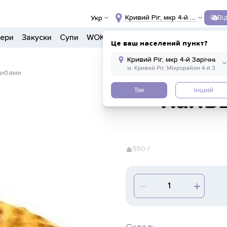
Кривий Ріг, мкр 4-й Зарічний, 
Ві
Укр
гери
Закуски
Супи
WOK
Ланчі
Салати
Боули
Дон
Це ваш населений пункт?
рибами
Так
Інший
Кальц
550 г