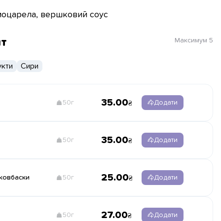
 моцарела, вершковий соус
нт
Максимум
5
кти
Сири
35.00
50г
Додати
35.00
50г
Додати
25.00
 ковбаски
50г
Додати
27.00
50г
Додати