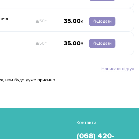
ряча
35.00
50г
Додати
35.00
50г
Додати
Написати відгук
ук, нам буде дуже приємно.
Контакти
(068) 420-