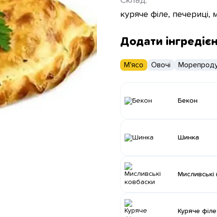
Склад:
куряче філе, печериці,
Додати інгредіє
М'ясо
Овочі
Морепроду
Бекон
Шинка
Мисливські
Куряче філе