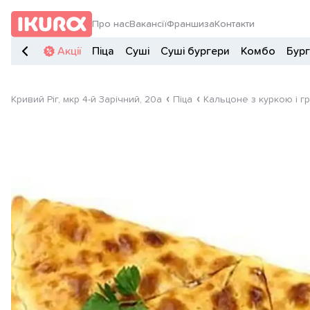
Про нас
Вакансії
Франшиза
Контакти
Акції
Піца
Суші
Суші бургери
Комбо
Бур
Кривий Ріг, мкр 4-й Зарічний, 20а
Піца
Кальцоне з куркою і г