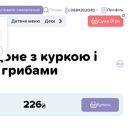
20а
Пошук
дстежити замовлення
Профіль
0684202040
ери
Дитяче меню
Десерти
Напої
Інше
Сума:
Напівфабрик
0
оне з куркою і
грибами
226
Купити