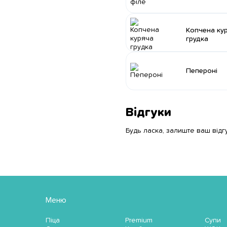
Копчена ку
грудка
Пепероні
Відгуки
Будь ласка, залиште ваш відг
Меню
Піца
Premium
Супи