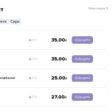
нт
Максимум
5
кти
Сири
35.00
50г
Додати
35.00
50г
Додати
25.00
 ковбаски
50г
Додати
27.00
50г
Додати