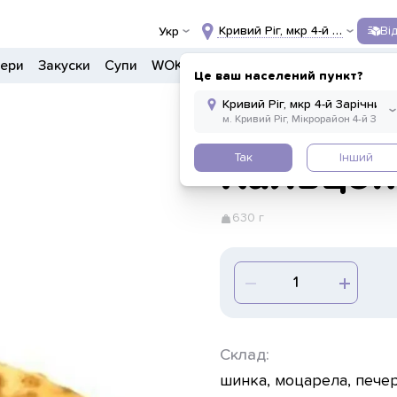
Кривий Ріг, мкр 4-й Зарічний, 
Ві
Укр
гери
Закуски
Супи
WOK
Ланчі
Салати
Боули
Дон
Це ваш населений пункт?
Так
Інший
Кальцон
630 г
Склад:
шинка, моцарела, печер