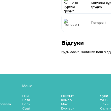
Копчена ку
грудка
Пепероні
Відгуки
Будь ласка, залиште ваш відг
Меню
Піца
Premium
Супи
Сети
Комбо
WOK
 оплата
Роли
Макі
Ланчі
Суші
Бургери
Салат