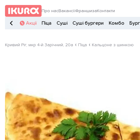
Про нас
Вакансії
Франшиза
Контакти
Акції
Піца
Суші
Суші бургери
Комбо
Бур
Кривий Ріг, мкр 4-й Зарічний, 20а
Піца
Кальцоне з шинкою