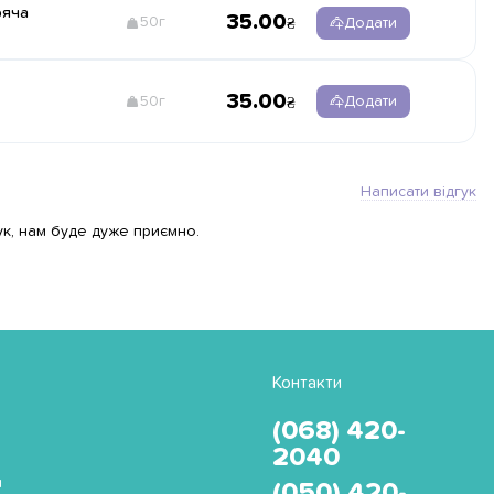
ряча
35.00
50г
Додати
35.00
50г
Додати
Написати відгук
ук, нам буде дуже приємно.
Контакти
(068) 420-
2040
и
(050) 420-