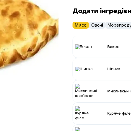
Додати інгредіє
М'ясо
Овочі
Морепроду
Бекон
Шинка
Мисливські
Куряче філе