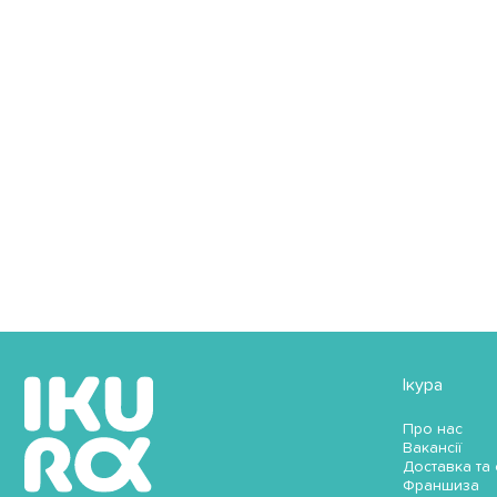
Ікура
Про нас
Вакансії
Доставка та
Франшиза