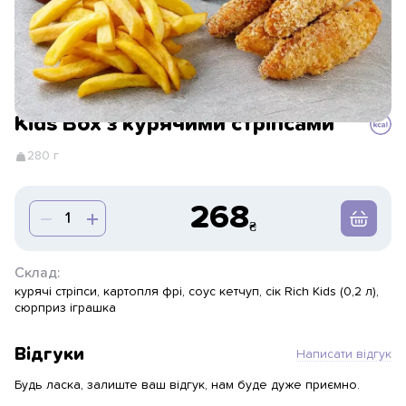
Kids Box з курячими стріпсами
280 г
268
Склад:
курячі стріпси, картопля фрі, соус кетчуп, сік Rich Kids (0,2 л),
сюрприз іграшка
Відгуки
Написати відгук
Будь ласка, залиште ваш відгук, нам буде дуже приємно.