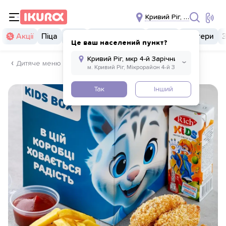
Кривий Ріг, мкр 4-й Зарі
Акції
Піца
Суші
Суші бургери
Комбо
Бургери
Це ваш населений пункт?
Дитяче меню
Так
Інший