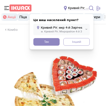
Кривий Ріг, мкр 4-й Зарі
Акції
Піца
Суші
Суші бургери
Комбо
Бургери
Це ваш населений пункт?
Комбо
Так
Інший