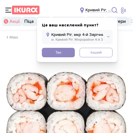
Кривий Ріг, мкр 4-й Зарі
Акції
Піца
Суші
Суші бургери
Комбо
Бургери
Це ваш населений пункт?
Макі
Так
Інший