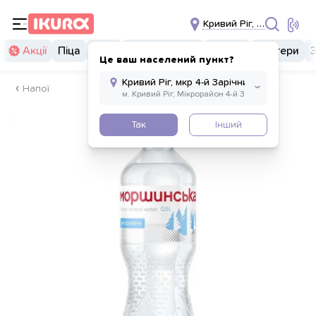
Кривий Ріг, мкр 4-й Зарі
Акції
Піца
Суші
Суші бургери
Комбо
Бургери
Це ваш населений пункт?
Напої
Так
Інший