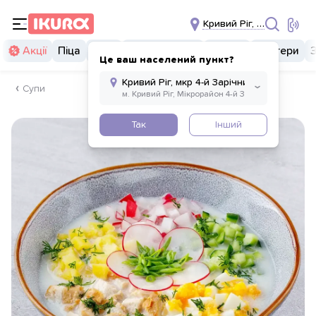
Кривий Ріг, мкр 4-й Зарі
Акції
Піца
Суші
Суші бургери
Комбо
Бургери
Це ваш населений пункт?
Супи
Так
Інший