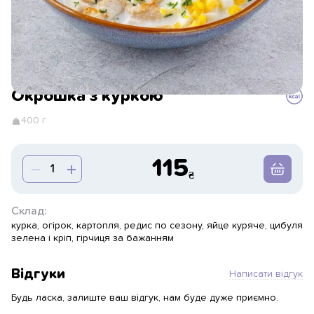
Окрошка з куркою
400 г
115
Склад:
курка, огірок, картопля, редис по сезону, яйце куряче, цибуля
зелена і кріп, гірчиця за бажанням
Відгуки
Написати відгук
Будь ласка, залиште ваш відгук, нам буде дуже приємно.