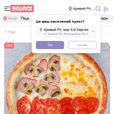
Кривий Ріг, мкр 4-й Зарі
Акції
Піца
Суші
Суші бургери
Комбо
Бургери
Це ваш населений пункт?
Піца
Так
Інший
SALE