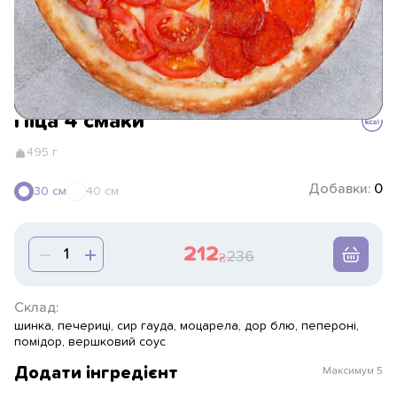
Піца 4 смаки
495 г
Добавки:
0
30 см
40 см
212
236
Склад:
шинка, печериці, сир гауда, моцарела, дор блю, пепероні,
помідор, вершковий соус
Додати інгредієнт
Максимум
5