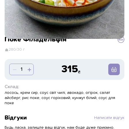
Поке Філадельфія
280/30 г
315
Склад:
лосось, крем сир, соус світ чилі, авокадо, огірок, салат
айсберг, рис поке, соус горіховий, кунжут білий, соус для
поке
Відгуки
Написати відгук
Будь ласка, залиште ваш відгук, нам буде дуже приємно.