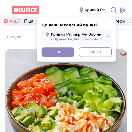
Кривий Ріг, мкр 4-й Зарі
Акції
Піца
Суші
Суші бургери
Комбо
Бургери
Це ваш населений пункт?
Боули
Так
Інший