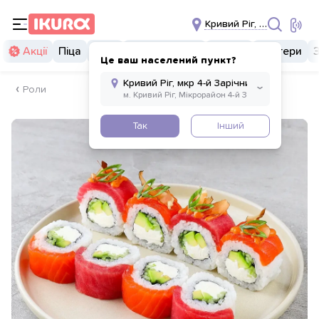
Кривий Ріг, мкр 4-й Зарі
Акції
Піца
Суші
Суші бургери
Комбо
Бургери
Це ваш населений пункт?
Роли
Так
Інший