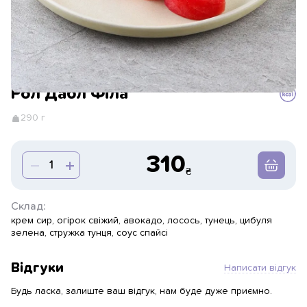
Рол Дабл Філа
290 г
310
Склад:
крем сир, огірок свіжий, авокадо, лосось, тунець, цибуля
зелена, стружка тунця, соус спайсі
Відгуки
Написати відгук
Будь ласка, залиште ваш відгук, нам буде дуже приємно.