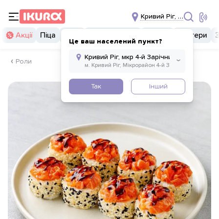
Кривий Ріг, мкр 4-й Зарі
Акції
Піца
Суші
Суші бургери
Комбо
Бургери
Це ваш населений пункт?
Роли
Так
Інший