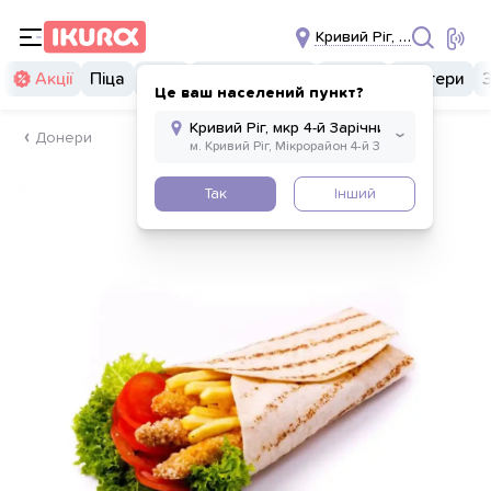
Кривий Ріг, мкр 4-й Зарі
Акції
Піца
Суші
Суші бургери
Комбо
Бургери
Це ваш населений пункт?
Донери
Так
Інший