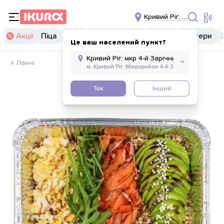
Кривий Ріг, мкр 4-й Зарі
Акції
Піца
Суші
Суші бургери
Комбо
Бургери
Це ваш населений пункт?
Ланчі
Так
Інший