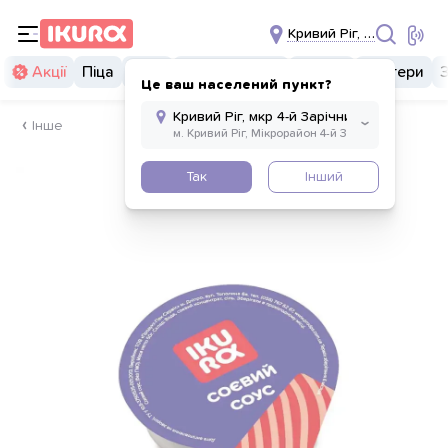
Кривий Ріг, мкр 4-й Зарі
Акції
Піца
Суші
Суші бургери
Комбо
Бургери
Це ваш населений пункт?
Інше
Так
Інший