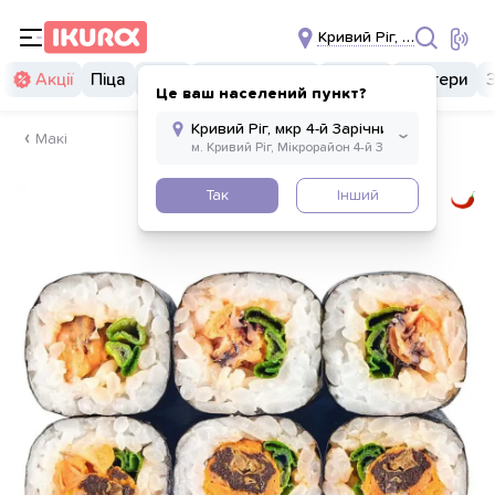
Кривий Ріг, мкр 4-й Зарі
Акції
Піца
Суші
Суші бургери
Комбо
Бургери
Це ваш населений пункт?
Макі
Так
Інший