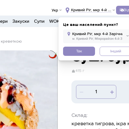
Кривий Ріг, мкр 4-й Зарічний, 
Ві
Укр
гери
Закуски
Супи
WOK
Ланчі
Салати
Боули
Дон
Це ваш населений пункт?
з креветкою
Так
Інший
Суші-бу
415 г
Склад:
креветка тигрова, ікра 