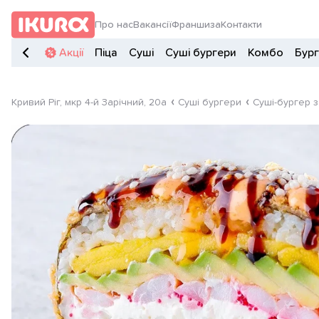
Про нас
Вакансії
Франшиза
Контакти
Акції
Піца
Суші
Суші бургери
Комбо
Бур
Кривий Ріг, мкр 4-й Зарічний, 20а
Суші бургери
Суші-бургер 