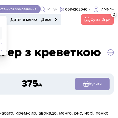
20а
Пошук
дстежити замовлення
Профіль
0684202040
ери
Дитяче меню
Десерти
Напої
Інше
Сума:
Напівфабрик
0
ргер з креветкою
375
Купити
масаго, крем-сир, авокадо, манго, рис, норі, панко