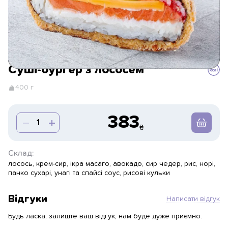
Суші-бургер з лососем
400 г
383
Склад:
лосось, крем-сир, ікра масаго, авокадо, сир чедер, рис, норі,
панко сухарі, унагі та спайсі соус, рисові кульки
Відгуки
Написати відгук
Будь ласка, залиште ваш відгук, нам буде дуже приємно.