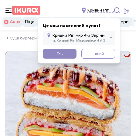
Кривий Ріг, мкр 4-й Зарі
Акції
Піца
Суші
Суші бургери
Комбо
Бургери
Це ваш населений пункт?
Суші бургери
Так
Інший