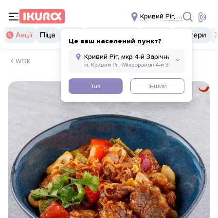
Кривий Ріг, мкр 4-й Зарі
Акції
Піца
Суші
Суші бургери
Комбо
Бургери
Це ваш населений пункт?
WOK
Так
Інший