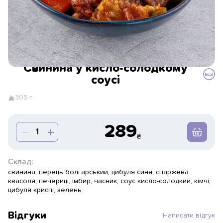
Свинина у кисло-солодкому
соусі
305 г
289
Склад:
свинина, перець болгарський, цибуля синя, спаржева
квасоля, печериці, імбир, часник, соус кисло-солодкий, кімчі,
цибуля криспі, зелень
Відгуки
Написати відгук