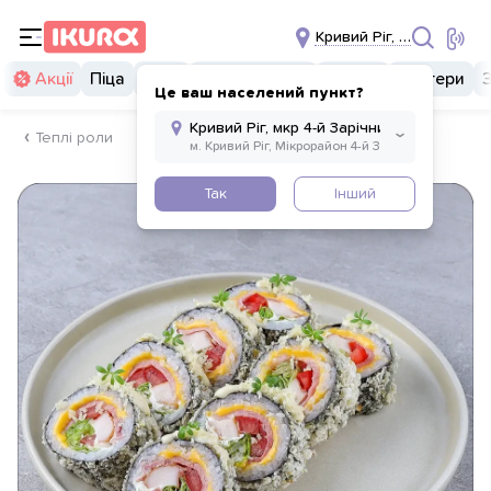
Кривий Ріг, мкр 4-й Зарі
Акції
Піца
Суші
Суші бургери
Комбо
Бургери
Це ваш населений пункт?
Теплі роли
Так
Інший