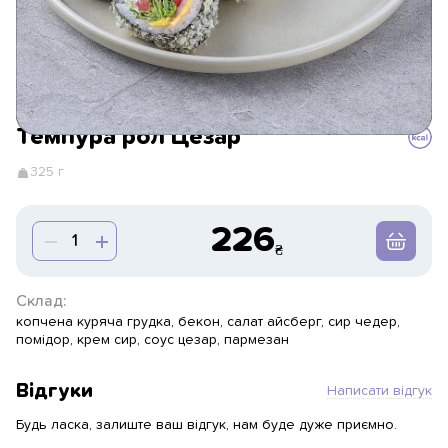
Темпура рол Цезар
325 г
226
Склад:
копчена куряча грудка, бекон, салат айсберг, сир чедер,
помідор, крем сир, соус цезар, пармезан
Відгуки
Написати відгук
Будь ласка, залиште ваш відгук, нам буде дуже приємно.