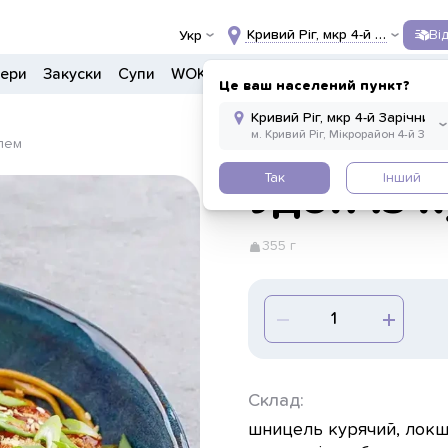
Кривий Ріг, мкр 4-й Зарічний, 
Ві
Укр
гери
Закуски
Супи
WOK
Ланчі
Салати
Боули
Дон
Це ваш населений пункт?
елем
Так
Інший
Удон із
355 г
Склад:
шницель курячий, локш