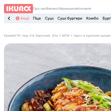
Про нас
Вакансії
Франшиза
Контакти
Акції
Піца
Суші
Суші бургери
Комбо
Бур
Кривий Ріг, мкр 4-й Зарічний, 20а
WOK
Удон із курячим шніц