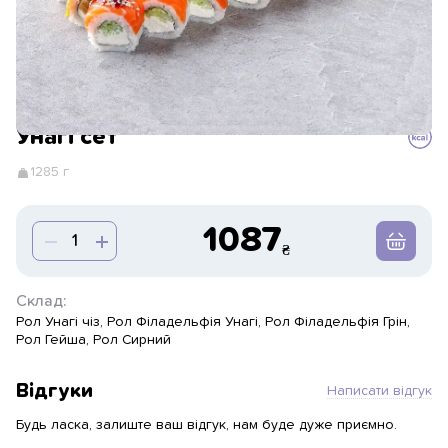
Унагі сет
1285 г
1087
Склад:
Рол Унагі чіз, Рол Філадельфія Унагі, Рол Філадельфія Грін,
Рол Гейша, Рол Сирний
Відгуки
Написати відгук
Будь ласка, залиште ваш відгук, нам буде дуже приємно.