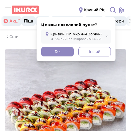
Кривий Ріг, мкр 4-й Зарі
Акції
Піца
Суші
Суші бургери
Комбо
Бургери
Це ваш населений пункт?
Сети
Так
Інший