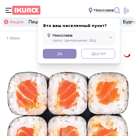
Николаев
Акции
Пицца
Суши
Суши бургеры
Комбо
Бург
Это ваш населенный пункт?
Маки
Да
Другой