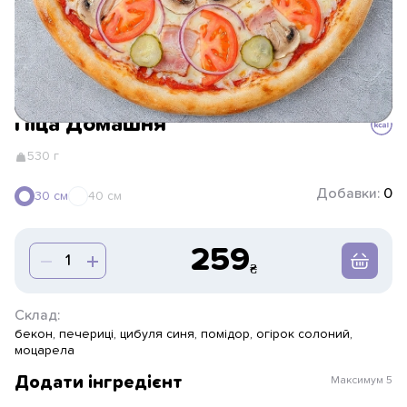
Піца Домашня
530 г
Добавки:
0
30 см
40 см
259
Склад:
бекон, печериці, цибуля синя, помідор, огірок солоний,
моцарела
Додати інгредієнт
Максимум
5