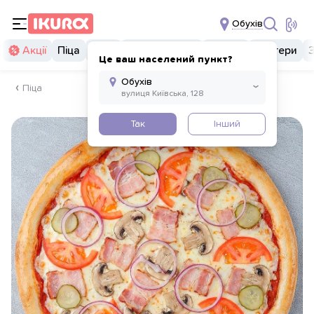
Обухів
Акції
Піца
Суші
Суші бургери
Комбо
Бургери
Це ваш населений пункт?
Піца
Так
Інший