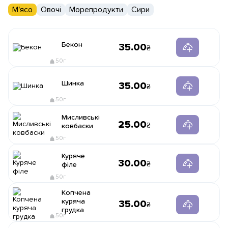
М'ясо
Овочі
Морепродукти
Сири
Бекон
35.00
50г
Шинка
35.00
50г
Мисливські
25.00
ковбаски
50г
Куряче
30.00
філе
50г
Копчена
куряча
35.00
грудка
50г