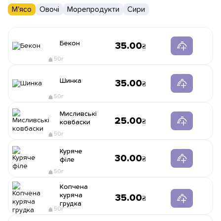
М'ясо
Овочі
Морепродукти
Сири
Бекон
35.00
50г
Шинка
35.00
50г
Мисливські
25.00
ковбаски
50г
Куряче
30.00
філе
50г
Копчена
куряча
35.00
грудка
50г