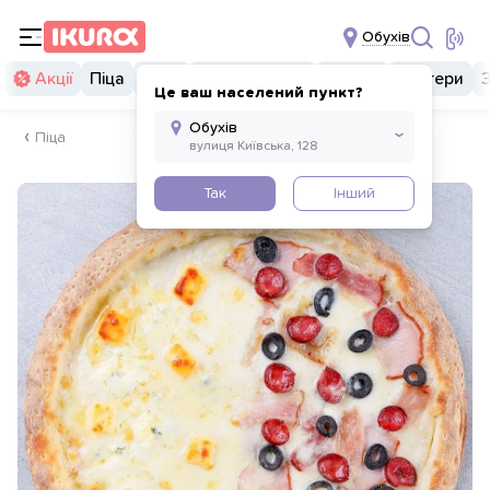
Обухів
Акції
Піца
Суші
Суші бургери
Комбо
Бургери
Це ваш населений пункт?
Піца
Так
Інший