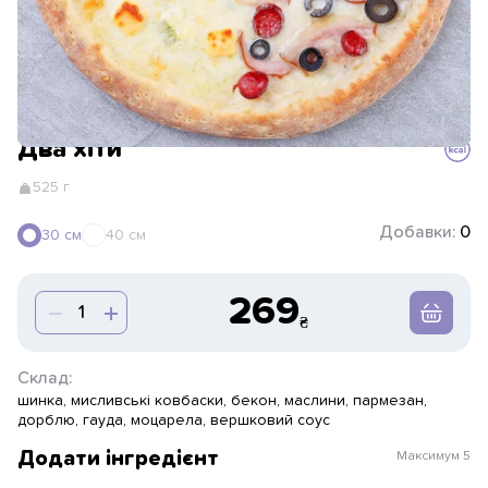
Два хіти
525 г
Добавки:
0
30 см
40 см
269
Склад:
шинка, мисливські ковбаски, бекон, маслини, пармезан,
дорблю, гауда, моцарела, вершковий соус
Додати інгредієнт
Максимум
5