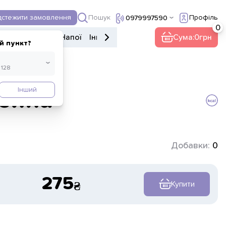
Пошук
дстежити замовлення
Профіль
0979997590
ери
Десерти
Напої
Інше
Кава
Сума:
0
й пункт?
Інший
мейна
Добавки:
0
275
Купити