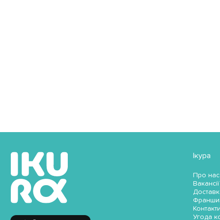
Ікура
Про нас
Вакансії
Доставк
Франши
Контакт
Угода к