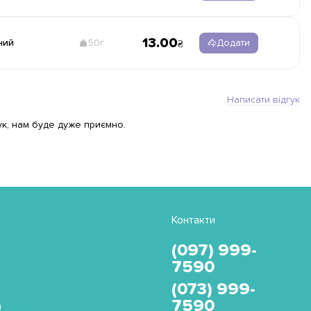
13.00
ний
50г
Додати
Написати відгук
ук, нам буде дуже приємно.
Контакти
(097) 999-
7590
(073) 999-
7590
и