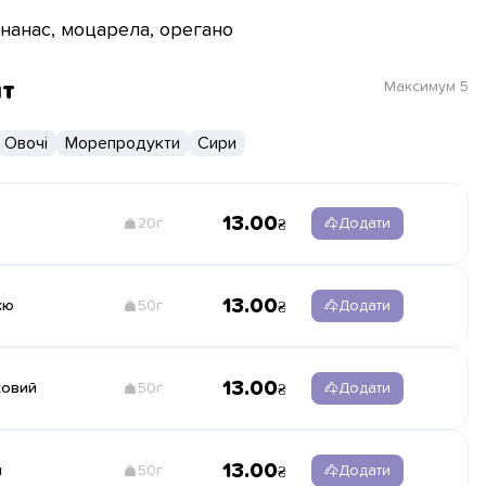
ананас, моцарела, орегано
нт
Максимум
5
Овочі
Морепродукти
Сири
13.00
20г
Додати
13.00
кю
50г
Додати
13.00
ковий
50г
Додати
13.00
й
50г
Додати