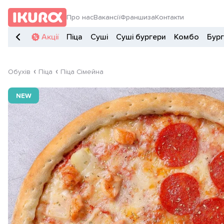
Про нас
Вакансії
Франшиза
Контакти
Акції
Піца
Суші
Суші бургери
Комбо
Бур
Обухів
Піца
Піца Сімейна
NEW