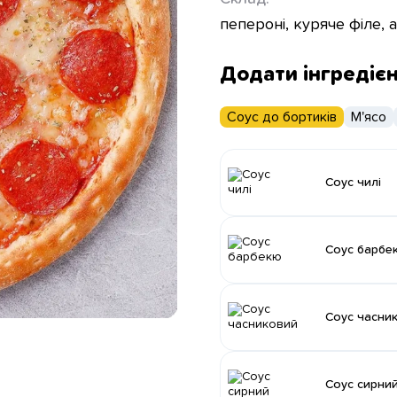
пепероні, куряче філе, 
Додати інгредіє
Соус до бортиків
М'ясо
Соус чилі
Соус барбе
Соус часни
Соус сирни