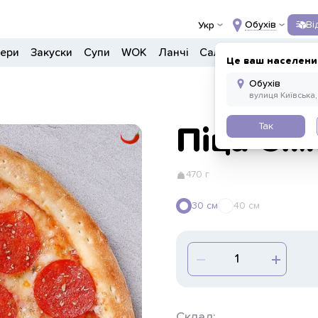
Обухів
Ві
Укр
гери
Закуски
Супи
WOK
Ланчі
Салати
Боули
Дон
Це ваш населени
Так
Піца Сі
470 г
30 см
40 см
Склад: