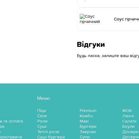
Соус гірчич
Відгуки
Будь ласка, залиште ваш відг
Меню
Піца
Premium
WOK
Сети
Комбо
Ланчі
а та оплата
Роли
Макі
Салати
за
Суші
Бургери
Боули
и
Теплі роли
Закуски
Донери
ористувача
Суші бургери
Супи
Десерт