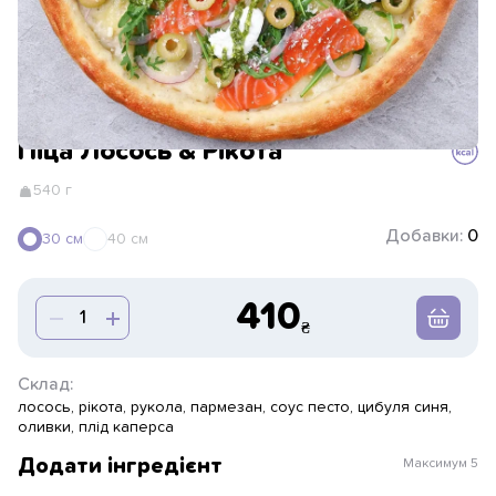
Піца Лосось & Рікота
540 г
Добавки:
0
30 см
40 см
410
Склад:
лосось, рікота, рукола, пармезан, соус песто, цибуля синя,
оливки, плід каперса
Додати інгредієнт
Максимум
5