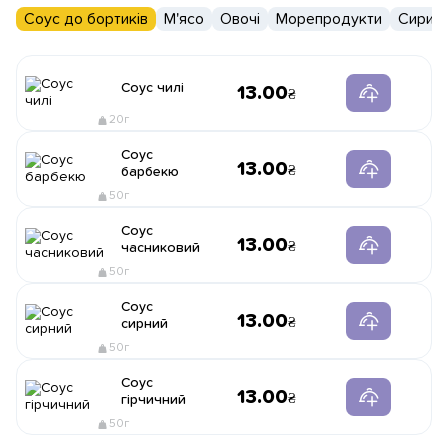
Соус до бортиків
М'ясо
Овочі
Морепродукти
Сири
Соус чилі
13.00
20г
Соус
13.00
барбекю
50г
Соус
13.00
часниковий
50г
Соус
13.00
сирний
50г
Соус
13.00
гірчичний
50г