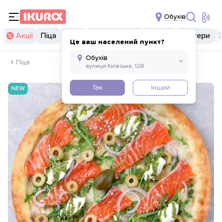
Обухів
Акції
Піца
Суші
Суші бургери
Комбо
Бургери
Це ваш населений пункт?
Піца
Так
Інший
NEW