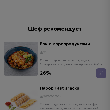
Шеф рекомендует
Вок с морепродуктами
310 г
Состав:
Креветка тигровая, мидия,
болгарский перец, морковь, лук порей, бобы
едамаме, ростки сои, имбирь, чеснок,
устричный соус, кунжут белый, лапша рисовая
265
Набор Fast snacks
285/50/50 г
Состав:
Куриные стрипсы, картошка фри,
луковые кольца, кетчуп и соус чесночный