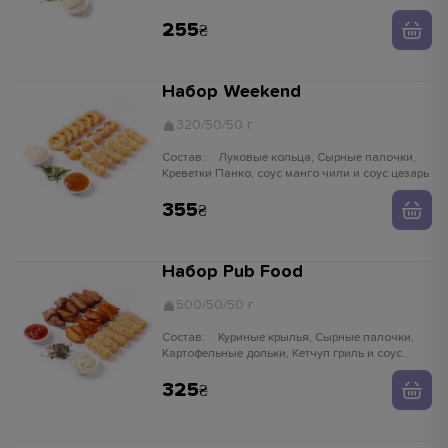
255
Набор Weekend
320/50/50 г
Состав:
Луковые кольца, Сырные палочки,
Креветки Панко, соус манго чили и соус цезарь
355
Набор Pub Food
500/50/50 г
Состав:
Куриные крылья, Сырные палочки,
Картофельные дольки, Кетчуп гриль и соус
чесночный
325