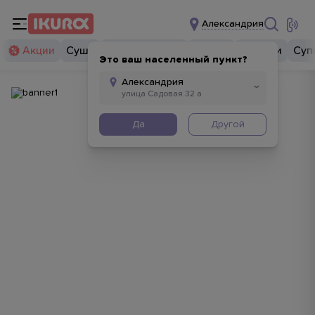
Александрия
Акции
Суши
Суши бургеры
Комбо
Закуски
Суп
Это ваш населенный пункт?
Да
Другой