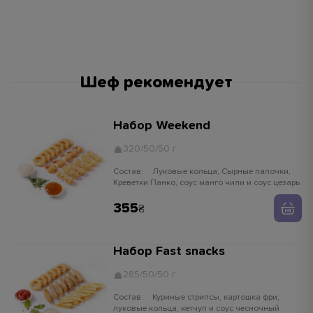
Шеф рекомендует
Набор Weekend
320/50/50 г
Состав:
Луковые кольца, Сырные палочки,
Креветки Панко, соус манго чили и соус цезарь
355
Набор Fast snacks
285/50/50 г
Состав:
Куриные стрипсы, картошка фри,
луковые кольца, кетчуп и соус чесночный