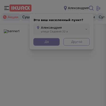
Александрия
Акции
Суши
Суши бургеры
Комбо
Закуски
Суп
Это ваш населенный пункт?
Да
Другой