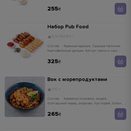
255
Набор Pub Food
500/50/50 г
Состав:
Куриные крылья, Сырные палочки,
Картофельные дольки, Кетчуп гриль и соус
чесночный
325
Вок с морепродуктами
310 г
Состав:
Креветка тигровая, мидия,
болгарский перец, морковь, лук порей, бобы
едамаме, ростки сои, имбирь, чеснок,
устричный соус, кунжут белый, лапша рисовая
265