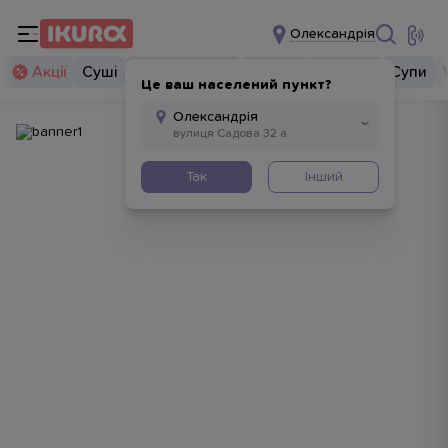
Олександрія
Акції
Суші
Суші бургери
Комбо
Закуски
Супи
Це ваш населений пункт?
Так
Інший