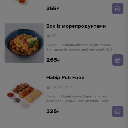
355
Вок із морепродуктами
310 г
Склад:
креветка тигрова, мідія, перець
болгарський, морква, цибуля порей, боби
едамаме, паростки сої, імбир, часник,
устричний соус, кунжут білий, рисова локшина
265
Набір Pub Food
500/50/50 г
Склад:
Курячі крила, Сирні палички,
Картопляні дольки, Кетчуп гриль і соус
часниковий
325