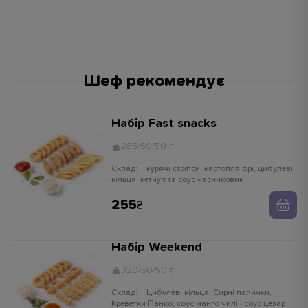
Шеф рекомендує
Набір Fast snacks
285/50/50 г
Склад:
курячі стріпси, картопля фрі, цибулеві
кільця, кетчуп та соус часниковий
255
Набір Weekend
320/50/50 г
Склад:
Цибулеві кільця, Сирні палички,
Креветки Панко, соус манго чилі і соус цезар