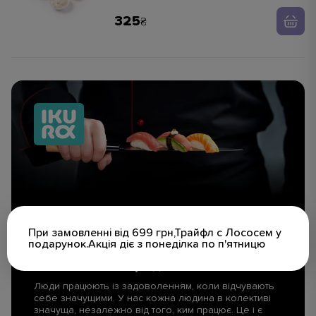
часниковий
325
При замовленні від 699 грн,Трайфл с Лососем у
подарунок.Акція діє з понеділка по п'ятницю
СТАНЬ ЧАСТИНОЮ
нашої великої родини
Люди працюють із задоволенням, коли відчувають
себе значущими. У нас кожна людина в колективі
значуща, незалежно від того, ким працює. Це і є