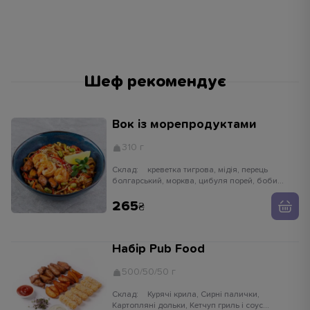
Шеф рекомендує
Вок із морепродуктами
310 г
Склад:
креветка тигрова, мідія, перець
болгарський, морква, цибуля порей, боби
едамаме, паростки сої, імбир, часник,
устричний соус, кунжут білий, рисова локшина
265
Набір Pub Food
500/50/50 г
Склад:
Курячі крила, Сирні палички,
Картопляні дольки, Кетчуп гриль і соус