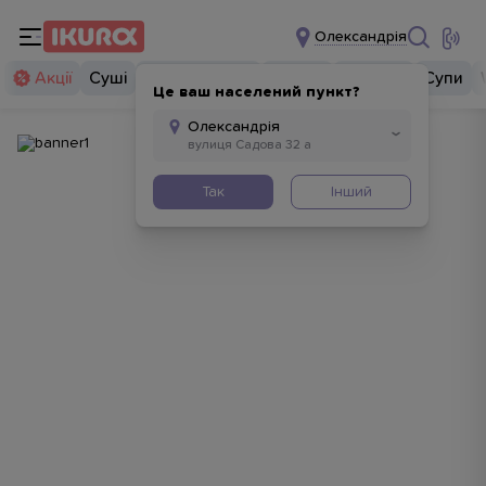
Олександрія
Акції
Суші
Суші бургери
Комбо
Закуски
Супи
Це ваш населений пункт?
Так
Інший