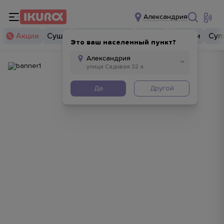
Александрия
Акции
Суши
Суши бургеры
Комбо
Закуски
Суп
Это ваш населенный пункт?
Да
Другой