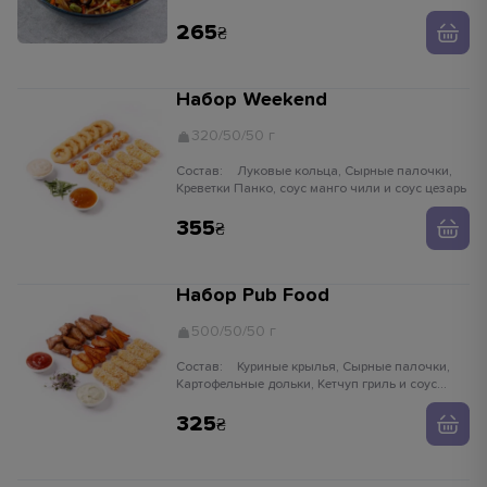
едамаме, ростки сои, имбирь, чеснок,
устричный соус, кунжут белый, лапша рисовая
265
Набор Weekend
320/50/50 г
Состав:
Луковые кольца, Сырные палочки,
Креветки Панко, соус манго чили и соус цезарь
355
Набор Pub Food
500/50/50 г
Состав:
Куриные крылья, Сырные палочки,
Картофельные дольки, Кетчуп гриль и соус
чесночный
325