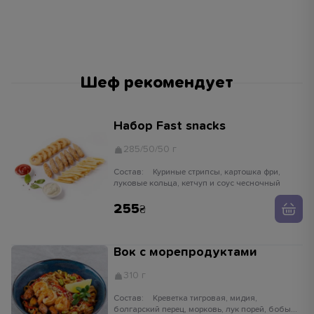
Шеф рекомендует
Набор Fast snacks
285/50/50 г
Состав:
Куриные стрипсы, картошка фри,
луковые кольца, кетчуп и соус чесночный
255
Вок с морепродуктами
310 г
Состав:
Креветка тигровая, мидия,
болгарский перец, морковь, лук порей, бобы