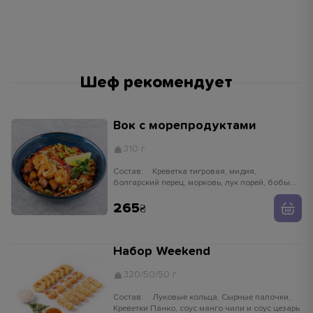
Шеф рекомендует
Вок с морепродуктами
310 г
Состав:
Креветка тигровая, мидия,
болгарский перец, морковь, лук порей, бобы
едамаме, ростки сои, имбирь, чеснок,
устричный соус, кунжут белый, лапша рисовая
265
Набор Weekend
320/50/50 г
Состав:
Луковые кольца, Сырные палочки,
Креветки Панко, соус манго чили и соус цезарь