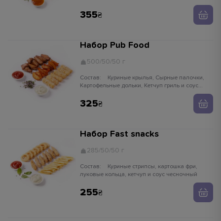
355
Набор Pub Food
500/50/50 г
Состав:
Куриные крылья, Сырные палочки,
Картофельные дольки, Кетчуп гриль и соус
чесночный
325
Набор Fast snacks
285/50/50 г
Состав:
Куриные стрипсы, картошка фри,
луковые кольца, кетчуп и соус чесночный
255