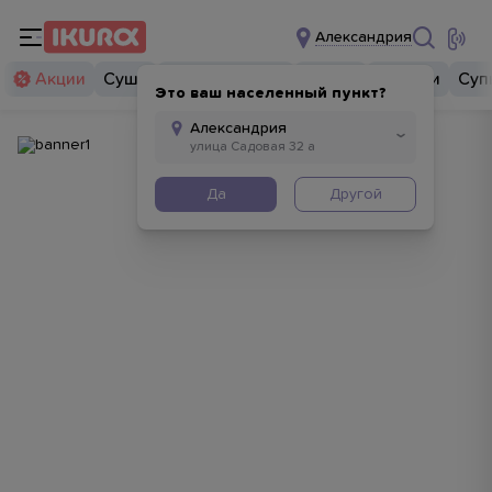
Александрия
Акции
Суши
Суши бургеры
Комбо
Закуски
Суп
Это ваш населенный пункт?
Да
Другой