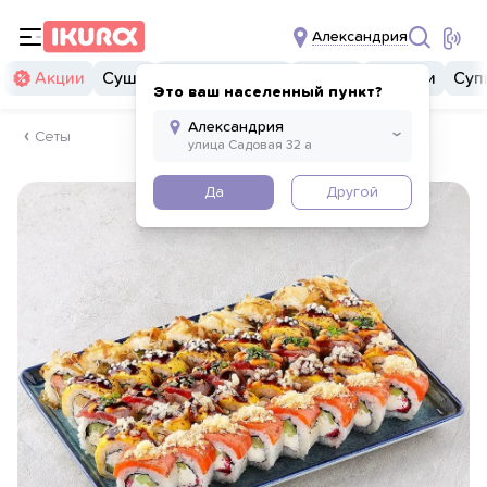
Александрия
Акции
Суши
Суши бургеры
Комбо
Закуски
Суп
Это ваш населенный пункт?
Сеты
Да
Другой