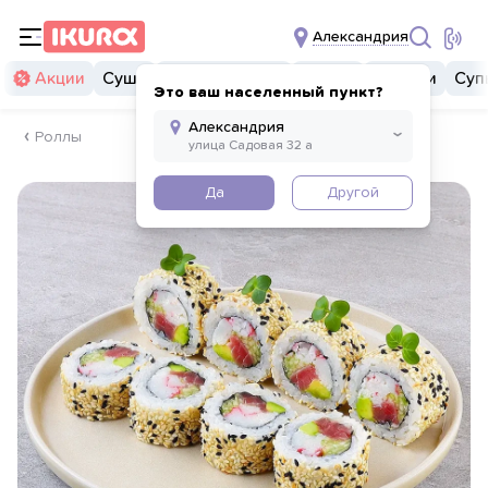
Александрия
Акции
Суши
Суши бургеры
Комбо
Закуски
Суп
Это ваш населенный пункт?
Роллы
Да
Другой