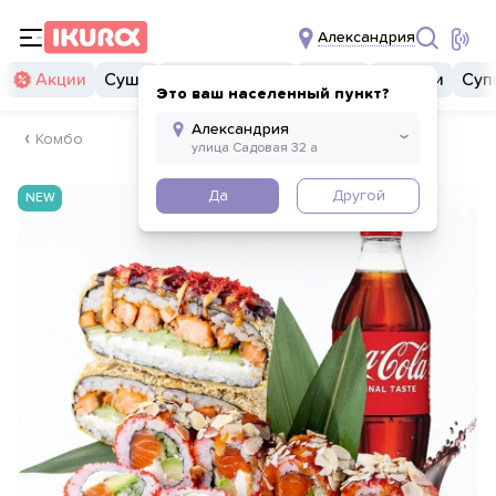
Александрия
Акции
Суши
Суши бургеры
Комбо
Закуски
Суп
Это ваш населенный пункт?
Комбо
Да
Другой
NEW