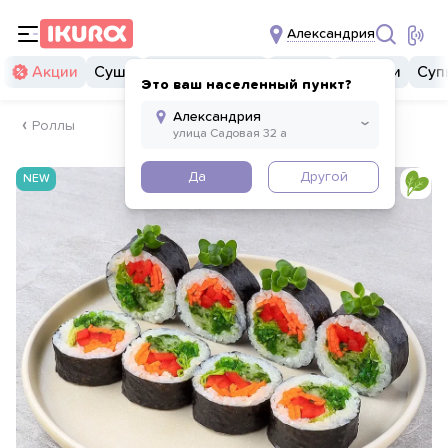
Александрия
Акции
Суши
Суши бургеры
Комбо
Закуски
Суп
Это ваш населенный пункт?
Роллы
Да
Другой
NEW