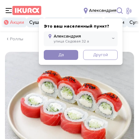
Александрия
Акции
Суши
Суши бургеры
Комбо
Закуски
Суп
Это ваш населенный пункт?
Роллы
Да
Другой