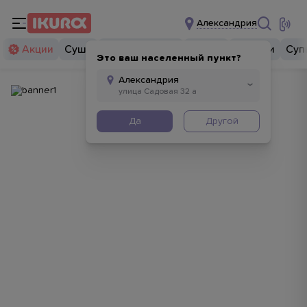
Александрия
Акции
Суши
Суши бургеры
Комбо
Закуски
Суп
Это ваш населенный пункт?
Да
Другой