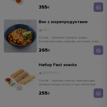
355
Вок с морепродуктами
310 г
Состав:
Креветка тигровая, мидия,
болгарский перец, морковь, лук порей, бобы
едамаме, ростки сои, имбирь, чеснок,
устричный соус, кунжут белый, лапша рисовая
265
Набор Fast snacks
285/50/50 г
Состав:
Куриные стрипсы, картошка фри,
луковые кольца, кетчуп и соус чесночный
255