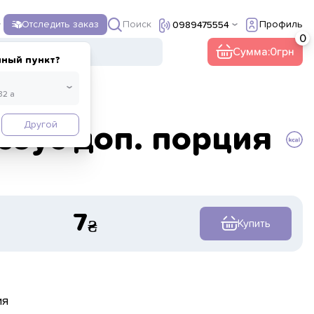
Поиск
Отследить заказ
Профиль
0989475554
Сумма:
0
нный пункт?
Другой
соус доп. порция
7
Купить
ия