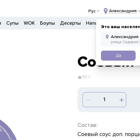
Александрия
Рус
и
Супы
WOK
Боулы
Десерты
Напитки
Прочее
Это ваш населе
Да
Соевый 
50 г
Состав:
Соевый соус доп. порц