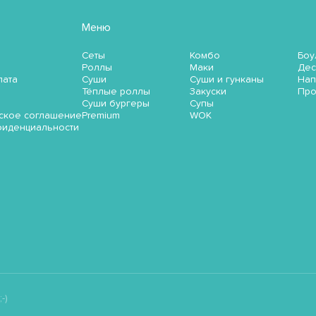
Меню
Сеты
Комбо
Боу
Роллы
Маки
Дес
лата
Суши
Суши и гунканы
Нап
Тёплые роллы
Закуски
Пр
Суши бургеры
Супы
ское соглашение
Premium
WOK
фиденциальности
-)