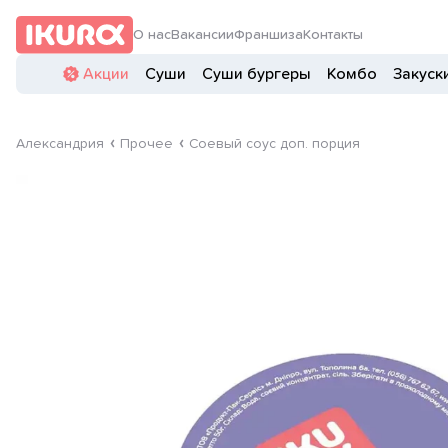
О нас
Вакансии
Франшиза
Контакты
Акции
Суши
Суши бургеры
Комбо
Закуск
Александрия
Прочее
Соевый соус доп. порция