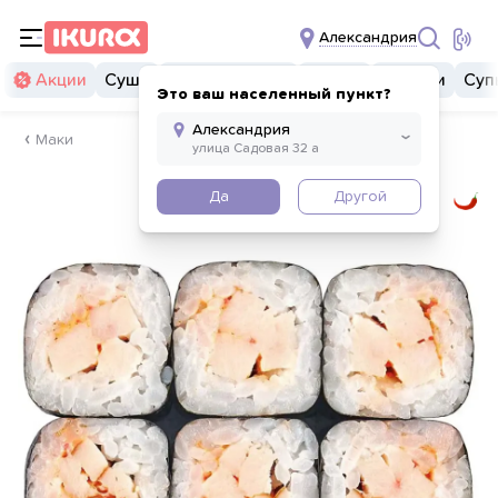
Александрия
Акции
Суши
Суши бургеры
Комбо
Закуски
Суп
Это ваш населенный пункт?
Маки
Да
Другой