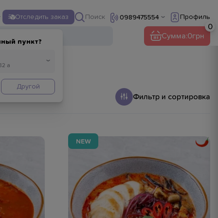
Поиск
Отследить заказ
Профиль
0989475554
Сумма:
0
нный пункт?
Другой
Фильтр и сортировка
NEW