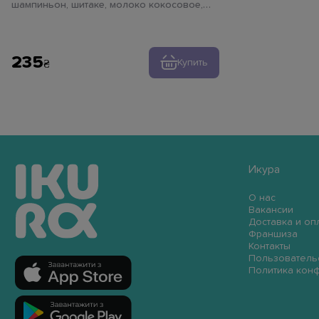
шампиньон, шитаке, молоко кокосовое,
бульон том - ям, лапша рисовая, чеснок,
имбирь, лук синий, лайм, зелень, перец
чили
235
Купить
Икура
О нас
Вакансии
Доставка и оп
Франшиза
Контакты
Пользователь
Политика кон