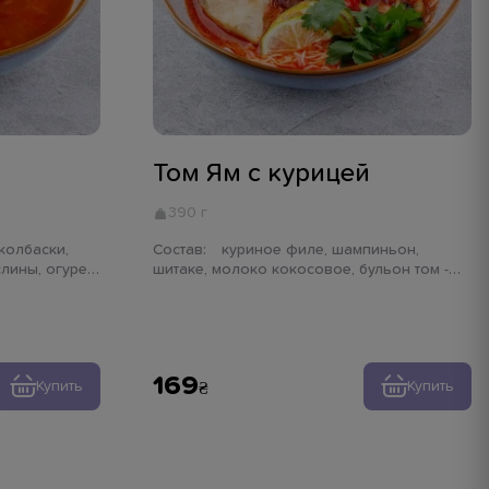
Том Ям с курицей
390 г
Состав:
куриное филе, шампиньон,
слины, огурец
шитаке, молоко кокосовое, бульон том -
, лимон,
ям, лапша рисовая, чеснок, имбирь, лук
синий, лайм, зелень, перец чили
169
Купить
Купить