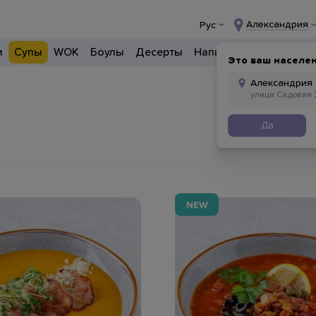
Александрия
Рус
и
Супы
WOK
Боулы
Десерты
Напитки
Прочее
Это ваш населе
Да
NEW