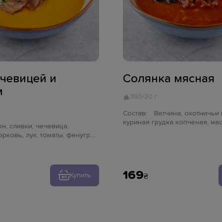
ечевицей и
Солянка мясная
м
380/20 г
Состав:
Ветчина, охотничьи колбаски,
куриная грудка копченая, ма
соленый, лук, томаты, сметана
рковь, лук, томаты, фенугрек,
зелень петрушки
харики
169
Купить