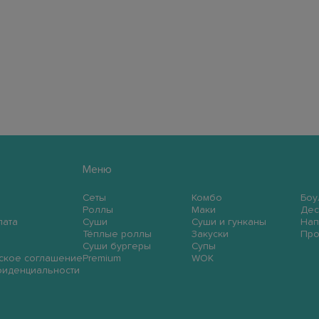
Меню
Сеты
Комбо
Боу
Роллы
Маки
Дес
лата
Суши
Суши и гунканы
Нап
Тёплые роллы
Закуски
Пр
Суши бургеры
Супы
ское соглашение
Premium
WOK
фиденциальности