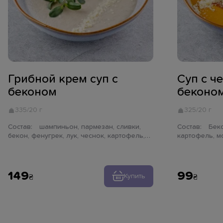
Грибной крем суп с
Суп с ч
беконом
беконо
335/20 г
325/20 г
Состав:
шампиньон, пармезан, сливки,
Состав:
Бекон, сливки, чечевица,
бекон, фенугрек, лук, чеснок, картофель,
картофель, мо
зелень
пармезан, су
149
99
Купить