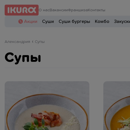
О нас
Вакансии
Франшиза
Контакты
Акции
Суши
Суши бургеры
Комбо
Закуск
Александрия
Супы
Супы