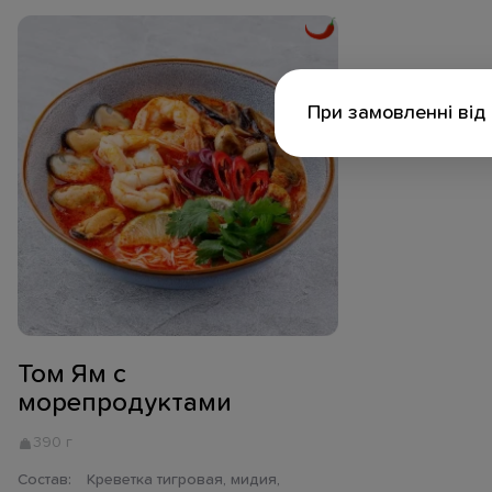
При замовленні від 
Том Ям с
морепродуктами
390 г
Состав:
Креветка тигровая, мидия,