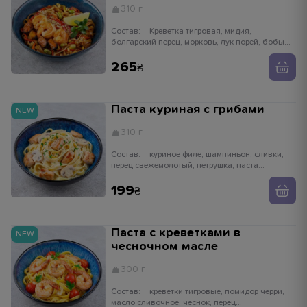
310 г
Состав:
Креветка тигровая, мидия,
болгарский перец, морковь, лук порей, бобы
едамаме, ростки сои, имбирь, чеснок,
устричный соус, кунжут белый, лапша рисовая
265
Паста куриная с грибами
NEW
310 г
Состав:
куриное филе, шампиньон, сливки,
перец свежемолотый, петрушка, паста
тальятелле
199
Паста с креветками в
NEW
чесночном масле
300 г
Состав:
креветки тигровые, помидор черри,
масло сливочное, чеснок, перец