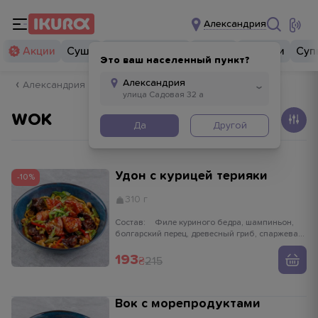
Александрия
Акции
Суши
Суши бургеры
Комбо
Закуски
Суп
Это ваш населенный пункт?
Александрия
WOK
Да
Другой
Удон с курицей терияки
-10%
310 г
Состав:
Филе куриного бедра, шампиньон,
болгарский перец, древесный гриб, спаржевая
фасоль, лук порей, лапша удон, соус терияки,
лук зеленый, кунжут
193
215
Вок с морепродуктами