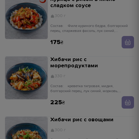
сладком соусе
300 г
Состав:
Филе куриного бедра, болгарский
перец, спаржевая фасоль, лук синий,
шампиньон, рис паровой, соус кисло-сладкий,
лук криспи, имбирь, чеснок
175
Хибачи рис с
морепродуктами
330 г
Состав:
креветка тигровая, мидия,
болгарский перец, лук синий, морковь,
спаржевая фасоль, яйцо куриное, кунжутное
масло, рис паровой, имбирь, чеснок, соевый
225
соус, лук зеленый, кунжут
Хибачи рис с овощами
300 г