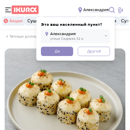
Александрия
Акции
Суши
Суши бургеры
Комбо
Закуски
Суп
Это ваш населенный пункт?
Тёплые роллы
Да
Другой