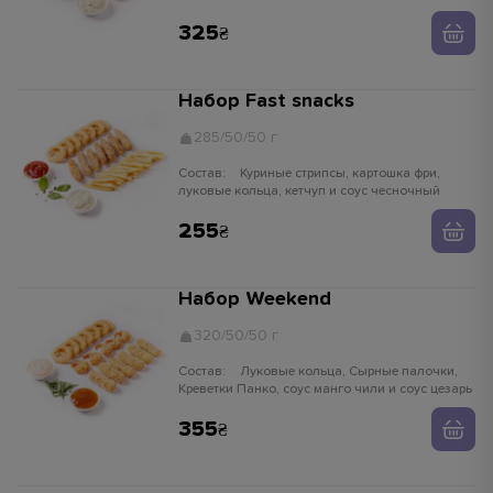
чесночный
325
Набор Fast snacks
285/50/50 г
Состав:
Куриные стрипсы, картошка фри,
луковые кольца, кетчуп и соус чесночный
255
Набор Weekend
320/50/50 г
Состав:
Луковые кольца, Сырные палочки,
Креветки Панко, соус манго чили и соус цезарь
355