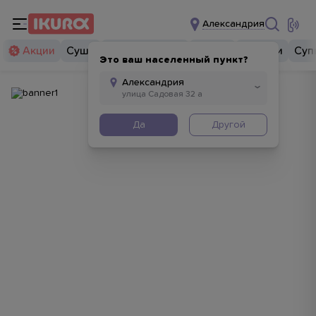
Александрия
Акции
Суши
Суши бургеры
Комбо
Закуски
Суп
Это ваш населенный пункт?
Да
Другой