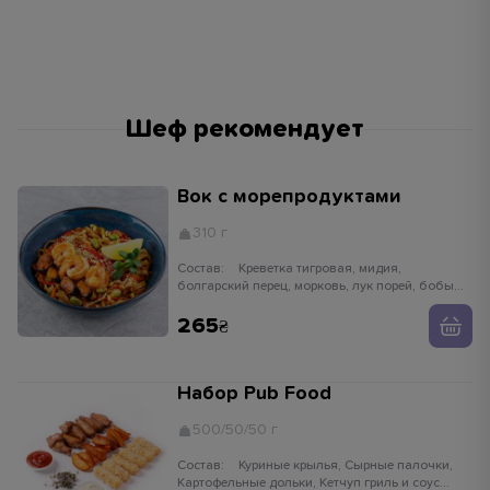
Шеф рекомендует
Вок с морепродуктами
310 г
Состав:
Креветка тигровая, мидия,
болгарский перец, морковь, лук порей, бобы
едамаме, ростки сои, имбирь, чеснок,
устричный соус, кунжут белый, лапша рисовая
265
Набор Pub Food
500/50/50 г
Состав:
Куриные крылья, Сырные палочки,
Картофельные дольки, Кетчуп гриль и соус