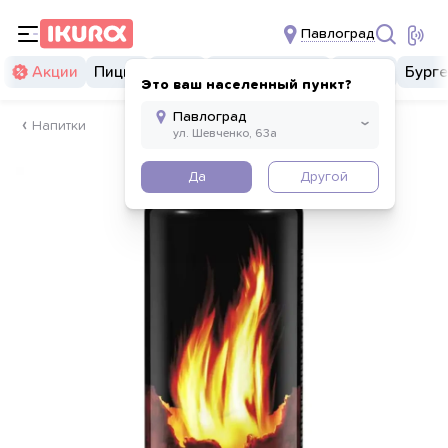
Павлоград
Акции
Пицца
Суши
Суши бургеры
Комбо
Бург
Это ваш населенный пункт?
Напитки
Да
Другой