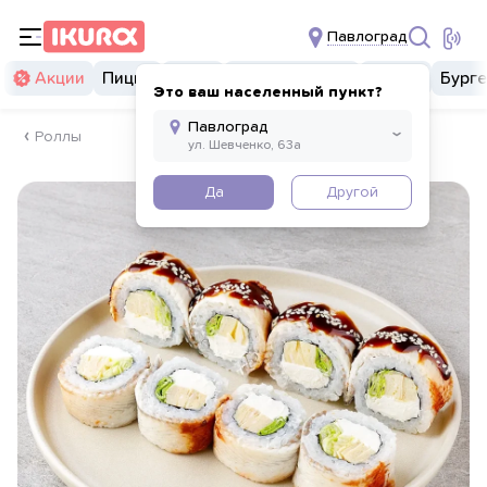
Павлоград
Акции
Пицца
Суши
Суши бургеры
Комбо
Бург
Это ваш населенный пункт?
Роллы
Да
Другой