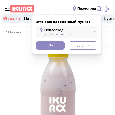
Павлоград
Акции
Пицца
Суши
Суши бургеры
Комбо
Бург
Это ваш населенный пункт?
Напитки
Да
Другой