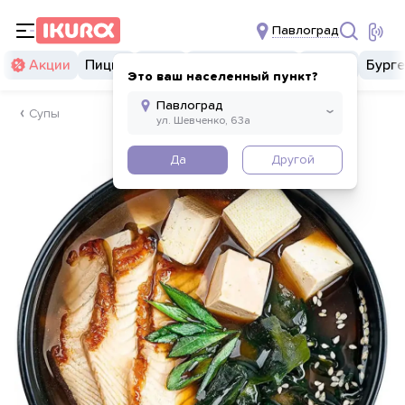
Павлоград
Акции
Пицца
Суши
Суши бургеры
Комбо
Бург
Это ваш населенный пункт?
Супы
Да
Другой